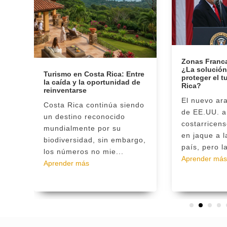
ué
Zonas Franca
¿La solución
Turismo en Costa Rica: Entre
proteger el 
la caída y la oportunidad de
Rica?
reinventarse
El nuevo ar
nte
Costa Rica continúa siendo
de EE.UU. a
un destino reconocido
costarricen
 y,
mundialmente por su
en jaque a 
biodiversidad, sin embargo,
país, pero la
los números no mie...
Aprender más
Aprender más