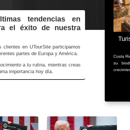
ltimas tendencias en
ra el éxito de nuestra
Turi
os clientes en UTourSite participamos
ferentes partes de Europa y América.
Costa Ri
su biod
ocimiento a tu rutina, mientras creas
crecimie
suma importancia hoy día.