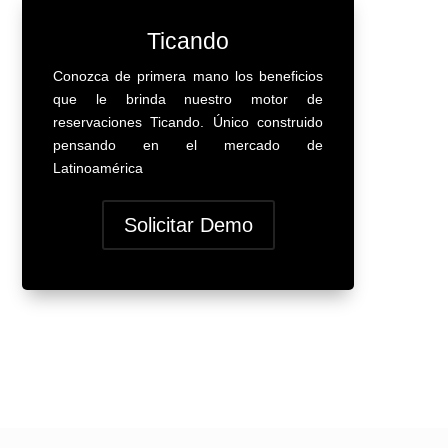
Ticando
Conozca de primera mano los beneficios
que le brinda nuestro motor de
¿Marketing B2B, Qué es
reservaciones Ticando. Único construido
pensando en el mercado de
En otras palabras, es e
Turismo en Costa Rica:
Latinoamérica
marketing dirigido a ot
Factores clave tras la baja
empresas en lugar de e
visitación
dirigido a los
Solicitar Demo
Contrario a la creencia
consumidores.
popular, el tipo de cambio
...
no es el único culpable. Mi
Aprender más
perspectiva sobre los
factores clave ...
Aprender más