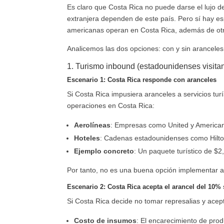
Es claro que Costa Rica no puede darse el lujo 
extranjera dependen de este país. Pero sí hay e
americanas operan en Costa Rica, además de otro
Analicemos las dos opciones: con y sin aranceles
1. Turismo inbound (estadounidenses visita
Escenario 1: Costa Rica responde con aranceles
Si Costa Rica impusiera aranceles a servicios tu
operaciones en Costa Rica:
Aerolíneas
: Empresas como United y American A
Hoteles
: Cadenas estadounidenses como Hilton 
Ejemplo concreto
: Un paquete turístico de $
Por tanto, no es una buena opción implementar a
Escenario 2: Costa Rica acepta el arancel del 10% 
Si Costa Rica decide no tomar represalias y acept
Costo de insumos
: El encarecimiento de pro