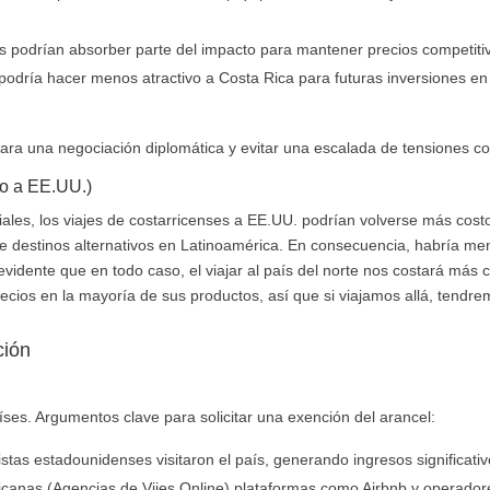
s podrían absorber parte del impacto para mantener precios competitiv
odría hacer menos atractivo a Costa Rica para futuras inversiones en 
para una negociación diplomática y evitar una escalada de tensiones co
do a EE.UU.)
iales, los viajes de costarricenses a EE.UU. podrían volverse más cost
 destinos alternativos en Latinoamérica. En consecuencia, habría me
evidente que en todo caso, el viajar al país del norte nos costará más
cios en la mayoría de sus productos, así que si viajamos allá, tendre
ción
íses. Argumentos clave para solicitar una exención del arancel:
istas estadounidenses visitaron el país, generando ingresos significativ
icanas (Agencias de Vijes Online) plataformas como Airbnb y operadore