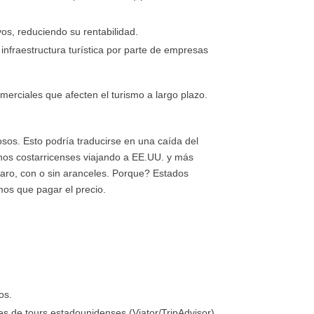
os, reduciendo su rentabilidad.
infraestructura turística por parte de empresas
merciales que afecten el turismo a largo plazo.
osos. Esto podría traducirse en una caída del
nos costarricenses viajando a EE.UU. y más
 caro, con o sin aranceles. Porque? Estados
mos que pagar el precio.
os.
s de tours estadounidenses (Viator/TripAdvisor)