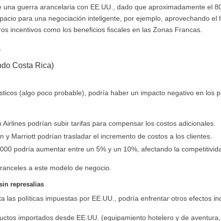
de una guerra arancelaria con EE.UU., dado que aproximadamente el 80
spacio para una negociación inteligente, por ejemplo, aprovechando e
s incentivos como los beneficios fiscales en las Zonas Francas.
.
ndo Costa Rica)
rísticos (algo poco probable), podría haber un impacto negativo en lo
irlines podrían subir tarifas para compensar los costos adicionales.
y Marriott podrían trasladar el incremento de costos a los clientes.
2,000 podría aumentar entre un 5% y un 10%, afectando la competitivi
ranceles a este modelo de negocio.
sin represalias
a las políticas impuestas por EE.UU., podría enfrentar otros efectos in
ductos importados desde EE.UU. (equipamiento hotelero y de aventura, 