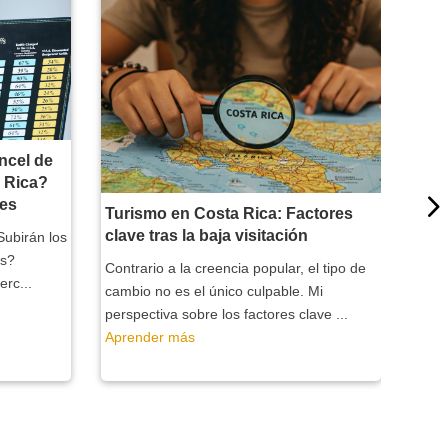
ncel de
¿Ma
a Rica?
En ot
nes
Turismo en Costa Rica: Factores
a otr
clave tras la baja visitación
Subirán los
dirig
os?
...
Contrario a la creencia popular, el tipo de
rc...
Apre
cambio no es el único culpable. Mi
perspectiva sobre los factores clave ...
Aprender más